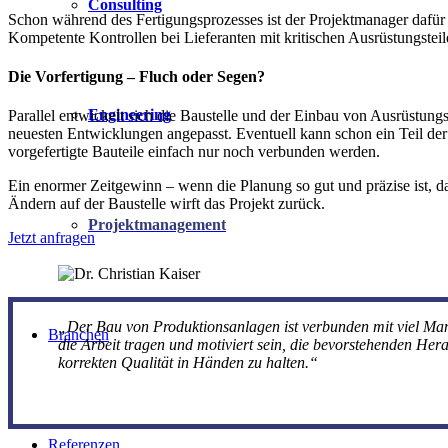
Consulting
Schon während des Fertigungsprozesses ist der Projektmanager dafür v
Kompetente Kontrollen bei Lieferanten mit kritischen Ausrüstungsteile
Die Vorfertigung – Fluch oder Segen?
Engineering
Parallel entwickelt sich die Baustelle und der Einbau von Ausrüstun
neuesten Entwicklungen angepasst. Eventuell kann schon ein Teil der 
vorgefertigte Bauteile einfach nur noch verbunden werden.
Ein enormer Zeitgewinn – wenn die Planung so gut und präzise ist, d
Ändern auf der Baustelle wirft das Projekt zurück.
Projektmanagement
Jetzt anfragen
„Der Bau von Produktionsanlagen ist verbunden mit viel Man
Branchen
die Arbeit tragen und motiviert sein, die bevorstehenden Her
korrekten Qualität in Händen zu halten.“
Referenzen